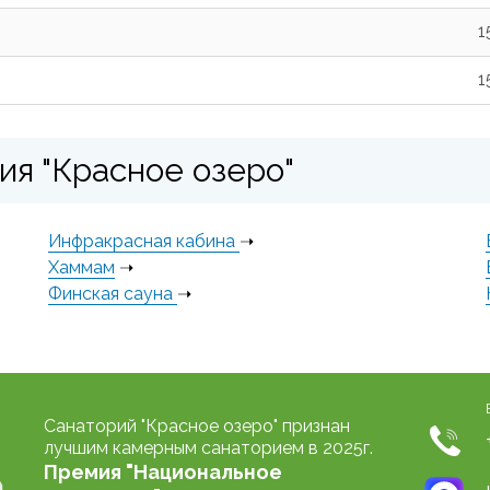
1
1
я "Красное озеро"
Инфракрасная кабина
➝
Хаммам
➝
Финская сауна
➝
Санаторий "Красное озеро" признан
лучшим камерным санаторием в 2025г.
Премия "Национальное