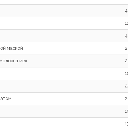
4
1
4
кой маской
2
омоложение»
2
1
2
ратом
2
1
1