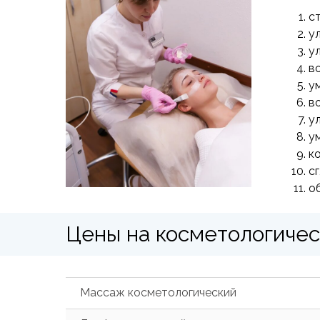
с
у
у
в
у
в
у
у
к
с
о
Цены на косметологиче
Массаж косметологический