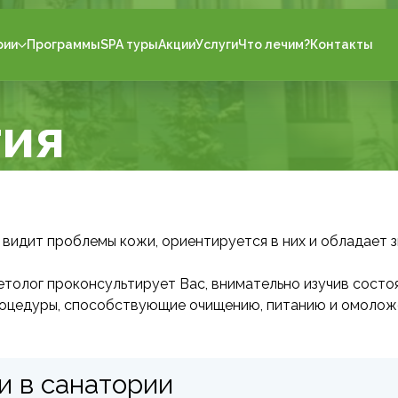
рии
Программы
SPA туры
Акции
Услуги
Что лечим?
Контакты
гия
видит проблемы кожи, ориентируется в них и обладает з
толог проконсультирует Вас, внимательно изучив состо
процедуры, способствующие очищению, питанию и омоло
и в санатории