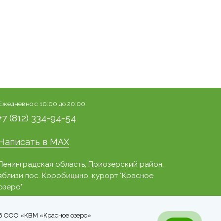
Ежедневно с 10:00 до 20:00
+7 (812) 334-94-54
Написать в MAX
Ленинградская область, Приозерский район,
вблизи пос. Коробицыно, курорт "Красное
озеро"
26 ООО «КВМ «Красное озеро»