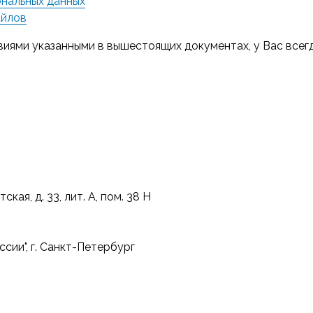
нальных данных
айлов
виями указанными в вышестоящих документах, у Вас всегд
кая, д. 33, лит. А, пом. 38 Н
сии", г. Санкт-Петербург