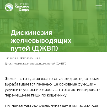
Дискинезия
желчевыводящих
путей (ДЖВП)
Главная
/
Заболевания
/
Дискинезия желчевыводящих путей (ДЖВП)
Желчь – это густая желтоватая жидкость, которая
вырабатывается печенью. Её основные функции -
улучшить усвоение жиров, а также активизировать
перемещение пищи по кишечнику.
Но, перед тем как желчь попадает в кишечник, она