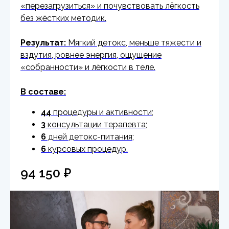
«перезагрузиться» и почувствовать лёгкость
без жёстких методик.
Результат:
Мягкий детокс, меньше тяжести и
вздутия, ровнее энергия, ощущение
«собранности» и лёгкости в теле.
В составе:
44
процедуры и активности;
3
консультации терапевта;
6
дней детокс-питания;
6
курсовых процедур.
94 150
₽