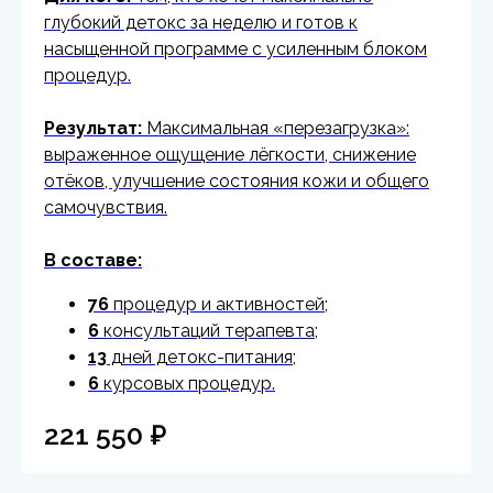
глубокий детокс за неделю и готов к
насыщенной программе с усиленным блоком
процедур.
Результат:
Максимальная «перезагрузка»:
выраженное ощущение лёгкости, снижение
отёков, улучшение состояния кожи и общего
самочувствия.
В составе:
76
процедур и активностей;
6
консультаций терапевта;
13
дней детокс-питания;
6
курсовых процедур.
221 550
₽