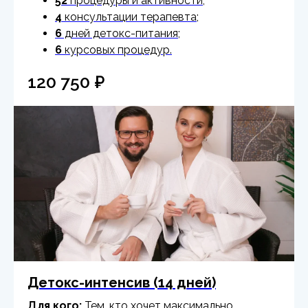
52
процедуры и активности;
4
консультации терапевта;
6
дней детокс-питания;
6
курсовых процедур.
120 750
₽
Детокс-интенсив (14 дней)
Для кого:
Тем, кто хочет максимально