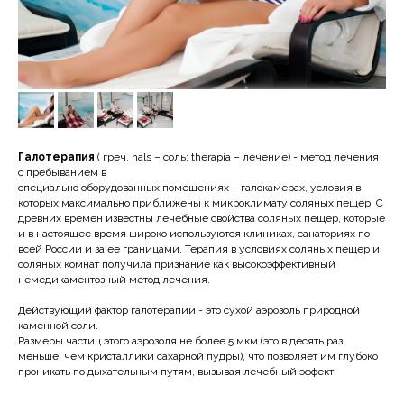
Галотерапия
( греч. hals – соль; therapia – лечение) - метод лечения
с пребыванием в
специально оборудованных помещениях – галокамерах, условия в
которых максимально приближены к микроклимату соляных пещер. С
древних времен известны лечебные свойства соляных пещер, которые
и в настоящее время широко используются клиниках, санаториях по
всей России и за ее границами. Терапия в условиях соляных пещер и
соляных комнат получила признание как высокоэффективный
немедикаментозный метод лечения.
Действующий фактор галотерапии - это сухой аэрозоль природной
каменной соли.
Размеры частиц этого аэрозоля не более 5 мкм (это в десять раз
меньше, чем кристаллики сахарной пудры), что позволяет им глубоко
проникать по дыхательным путям, вызывая лечебный эффект.