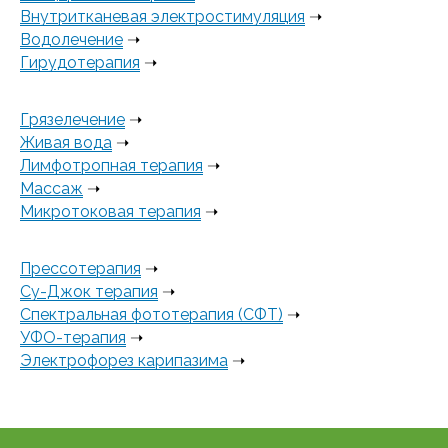
Внутритканевая электростимуляция
➝
Водолечение
➝
Гирудотерапия
➝
Грязелечение
➝
Живая вода
➝
Лимфотропная терапия
➝
Массаж
➝
Микротоковая терапия
➝
Прессотерапия
➝
Су-Джок терапия
➝
Спектральная фототерапия (СФТ)
➝
УФО-терапия
➝
Электрофорез карипазима
➝