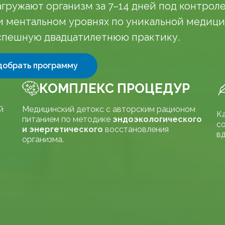
гружают организм за 7–14 дней под контрол
 и ментальном уровнях по уникальной медици
успешную двадцатилетнюю практику.
добрать программу
КОМПЛЕКС ПРОЦЕДУР
й
Медицинский детокс с авторским рационом
К
питанием по методике
эндоэкологического
со
и энергетического
восстановления
вд
организма.