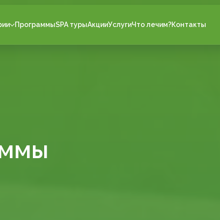
рии
Программы
SPA туры
Акции
Услуги
Что лечим?
Контакты
аммы