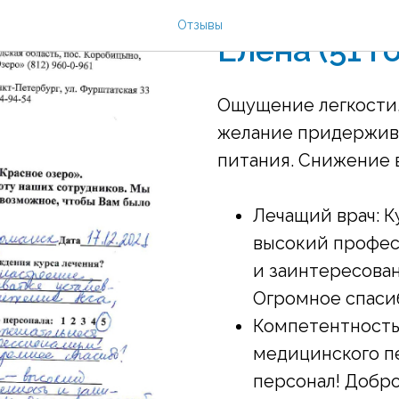
2021-12-17 12:40
Отзывы
Елена (51 г
Ощущение легкости,
желание придержив
питания. Снижение 
Лечащий врач: К
высокий профес
и заинтересован
Огромное спасиб
Компетентность
медицинского п
персонал! Добро