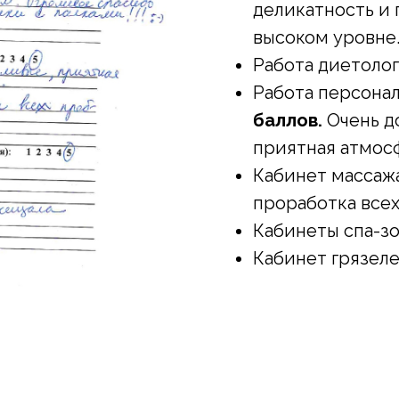
деликатность и
высоком уровне.
Работа диетолог
Работа персонал
баллов.
Очень д
приятная атмосф
Кабинет массажа
проработка всех
Кабинеты спа-з
Кабинет грязел