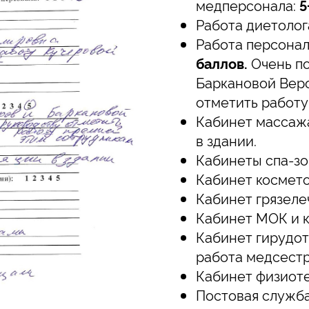
медперсонала:
5
Работа диетолог
Работа персонал
баллов.
Очень по
Баркановой Веро
отметить работу
Кабинет массажа
в здании.
Кабинеты спа-зо
Кабинет космето
Кабинет грязеле
Кабинет МОК и к
Кабинет гирудо
работа медсест
Кабинет физиоте
Постовая служб