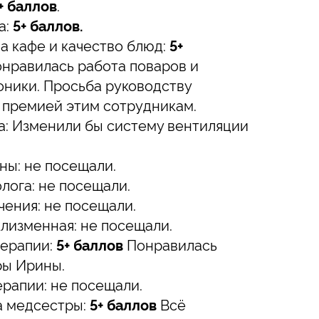
+ баллов
.
а:
5+ баллов.
а кафе и качество блюд:
5+
нравилась работа поваров и
ники. Просьба руководству
 премией этим сотрудникам.
: Изменили бы систему вентиляции
ны: не посещали.
лога: не посещали.
чения: не посещали.
лизменная: не посещали.
терапии:
5+ баллов
Понравилась
ры Ирины.
рапии: не посещали.
а медсестры:
5+ баллов
Всё