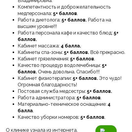
Владимировна.
Компетентность и доброжелательность
медперсонала:
5+ баллов
.
Работа диетолога:
5+ баллов.
Работа на
высшем уровне!!!
Работа персонала кафе и качество блюд:
5+
баллов.
Кабинет массажа:
4 балла.
Кабинеты спа-зоны:
5+ баллов.
Всё прекрасно.
Кабинет грязелечения:
5+ баллов
.
Качество процедур водолечебницы:
5+
баллов.
Очень довольна. Спасибо!!!
Кабинет физиотерапии:
5+ баллов.
Это чудо!
Огромная благодарность!
Постовая служба медсестры:
5+ баллов.
Работа администратора:
5+ баллов
.
Материально-техническое оснащение:
4
балла
.
Качество уборки номеров:
5+ баллов
.
О клинике узнала из интернета.